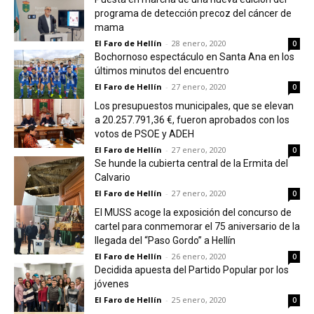
programa de detección precoz del cáncer de
mama
El Faro de Hellín
-
28 enero, 2020
0
Bochornoso espectáculo en Santa Ana en los
últimos minutos del encuentro
El Faro de Hellín
-
27 enero, 2020
0
Los presupuestos municipales, que se elevan
a 20.257.791,36 €, fueron aprobados con los
votos de PSOE y ADEH
El Faro de Hellín
-
27 enero, 2020
0
Se hunde la cubierta central de la Ermita del
Calvario
El Faro de Hellín
-
27 enero, 2020
0
El MUSS acoge la exposición del concurso de
cartel para conmemorar el 75 aniversario de la
llegada del “Paso Gordo” a Hellín
El Faro de Hellín
-
26 enero, 2020
0
Decidida apuesta del Partido Popular por los
jóvenes
El Faro de Hellín
-
25 enero, 2020
0