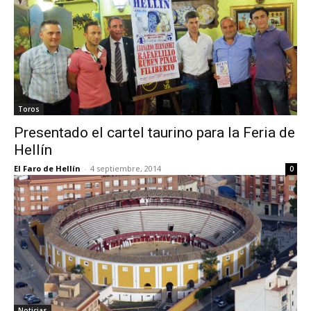
Toros
Presentado el cartel taurino para la Feria de
Hellín
El Faro de Hellín
-
4 septiembre, 2014
0
Noticias