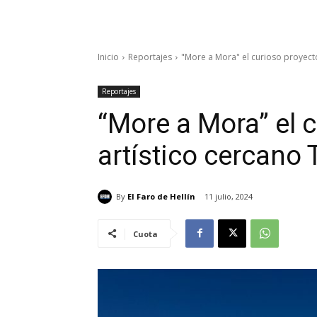
Inicio
Reportajes
"More a Mora" el curioso proyect
Reportajes
“More a Mora” el 
artístico cercano
By
El Faro de Hellín
11 julio, 2024
Cuota