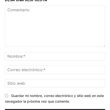
Comentario:
No
Co
ele
Sit
we
Guardar mi nombre, correo electrónico y sitio web en este
navegador la próxima vez que comente.