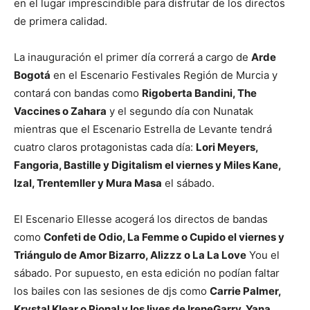
en el lugar imprescindible para disfrutar de los directos
de primera calidad.
La inauguración el primer día correrá a cargo de
Arde
Bogotá
en el Escenario Festivales Región de Murcia y
contará con bandas como
Rigoberta Bandini, The
Vaccines o Zahara
y el segundo día con Nunatak
mientras que el Escenario Estrella de Levante tendrá
cuatro claros protagonistas cada día:
Lori Meyers,
Fangoria, Bastille y Digitalism el viernes y Miles Kane,
Izal, Trentemller y Mura Masa
el sábado.
El Escenario Ellesse acogerá los directos de bandas
como
Confeti de Odio, La Femme o Cupido el viernes y
Triángulo de Amor Bizarro, Alizzz o La La Love
You el
sábado. Por supuesto, en esta edición no podían faltar
los bailes con las sesiones de djs como
Carrie Palmer,
Krystal Klear o Pional y los lives de IreneGarry, Yana