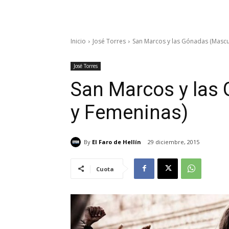
Inicio
José Torres
San Marcos y las Gónadas (Mascu
José Torres
San Marcos y las
y Femeninas)
By
El Faro de Hellín
29 diciembre, 2015
Cuota