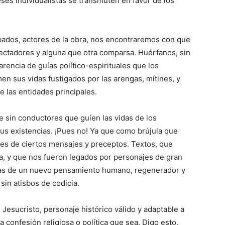
eses individualistas se transmuten en favor de los
apados, actores de la obra, nos encontraremos con que
ectadores y alguna que otra comparsa. Huérfanos, sin
rencia de guías político-espirituales que los
n sus vidas fustigados por las arengas, mítines, y
e las entidades principales.
e sin conductores que guíen las vidas de los
 sus existencias. ¡Pues no! Ya que como brújula que
nes de ciertos mensajes y preceptos. Textos, que
ia, y que nos fueron legados por personajes de gran
fetas de un nuevo pensamiento humano, regenerador y
in atisbos de codicia.
 Jesucristo, personaje histórico válido y adaptable a
a confesión religiosa o política que sea. Digo esto,