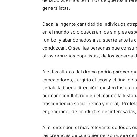
de la obra, en los términos de que los inter
generalistas.
Dada la ingente cantidad de individuos atr
en el mundo solo quedaran los simples esp
rumbo, y abandonados a su suerte ante la ca
conduzcan. O sea, las personas que consume
otros rebuznos populistas, de los voceros d
A estas alturas del drama podría parecer qu
espectadores, surgiría el caos y el final de
señale la buena dirección, existen los guio
permanecen flotando en el mar de la histor
trascendencia social, (ética y moral). Pro
engendrador de conductas desinteresadas, s
A mi entender, el mas relevante de todos es
las creencias de cualquier persona, sea de l