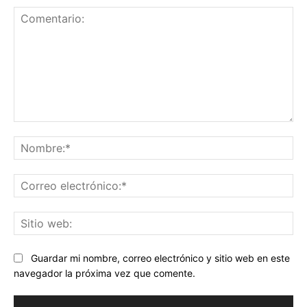
Comentario:
No
Co
ele
Sit
we
Guardar mi nombre, correo electrónico y sitio web en este
navegador la próxima vez que comente.