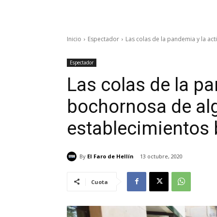
Inicio
Espectador
Las colas de la pandemia y la ac
Espectador
Las colas de la pa
bochornosa de al
establecimientos 
By
El Faro de Hellín
13 octubre, 2020
Cuota