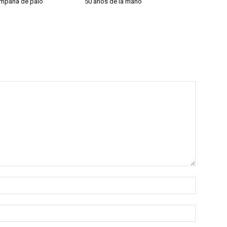
campana de palo
50 años de la mano
Nombre:
Correo
electróni