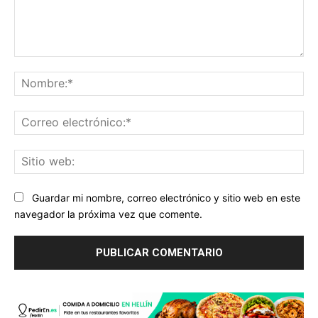
Comentario:
No
Co
ele
Sit
we
Guardar mi nombre, correo electrónico y sitio web en este
navegador la próxima vez que comente.