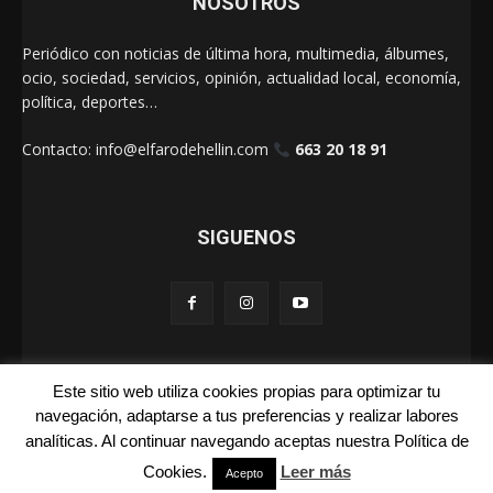
NOSOTROS
Periódico con noticias de última hora, multimedia, álbumes,
ocio, sociedad, servicios, opinión, actualidad local, economía,
política, deportes…
Contacto:
info@elfarodehellin.com
663 20 18 91
SIGUENOS
Este sitio web utiliza cookies propias para optimizar tu
El Faro de Hellín 2025
navegación, adaptarse a tus preferencias y realizar labores
analíticas. Al continuar navegando aceptas nuestra Política de
Galerías
Cartas
La Foto de la Semana
Quienes Somos
Cookies.
Leer más
Acepto
Aviso Legal
Publicidad