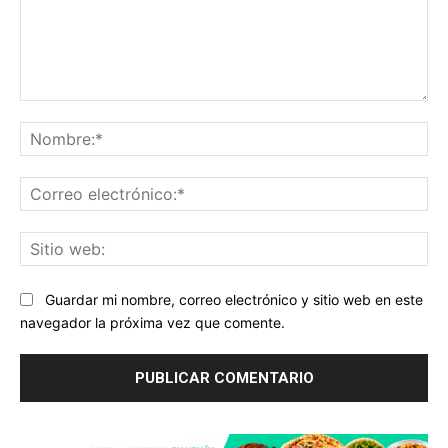
Comentario:
No
Co
ele
Sit
we
Guardar mi nombre, correo electrónico y sitio web en este
navegador la próxima vez que comente.