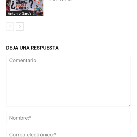
Antonio García
DEJA UNA RESPUESTA
Comentario:
No
Co