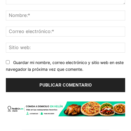
Comentario:
No
Co
ele
Sit
we
Guardar mi nombre, correo electrónico y sitio web en este
navegador la próxima vez que comente.