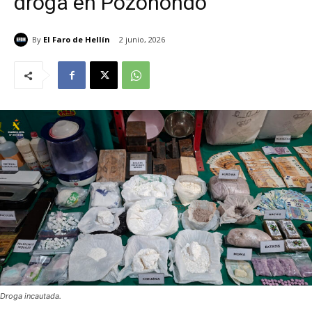
droga en Pozohondo
By
El Faro de Hellín
2 junio, 2026
Droga incautada.