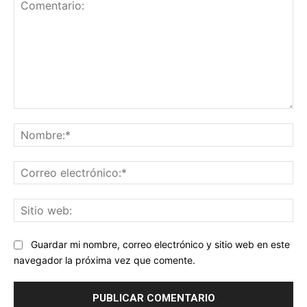
Comentario:
No
Co
ele
Sit
we
Guardar mi nombre, correo electrónico y sitio web en este
navegador la próxima vez que comente.