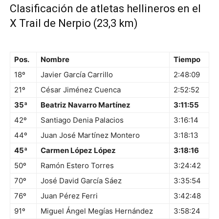
Clasificación de atletas hellineros en el
X Trail de Nerpio (23,3 km)
Pos.
Nombre
Tiempo
18º
Javier García Carrillo
2:48:09
21º
César Jiménez Cuenca
2:52:52
35ª
Beatriz Navarro Martínez
3:11:55
42º
Santiago Denia Palacios
3:16:14
44º
Juan José Martínez Montero
3:18:13
45ª
Carmen López López
3:18:16
50º
Ramón Estero Torres
3:24:42
70º
José David García Sáez
3:35:54
76º
Juan Pérez Ferri
3:42:48
91º
Miguel Ángel Megías Hernández
3:58:24