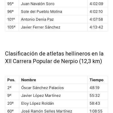
95º
Juan Navalón Soro
4:02:09
96ª
Sole del Pueblo Molina
4:02:10
101º
Antonio Denia Paz
4:07:58
105º
Javier Ferrer Sánchez
4:13:42
Clasificación de atletas hellineros en la
XII Carrera Popular de Nerpio (12,3 km)
Pos.
Nombre
Tiempo
2º
Óscar Sánchez Palacios
48:19
9º
Javier López Martínez
55:32
20º
Eloy López Roldán
58:43
60º
José Ramón Selles Martínez
1:08:55