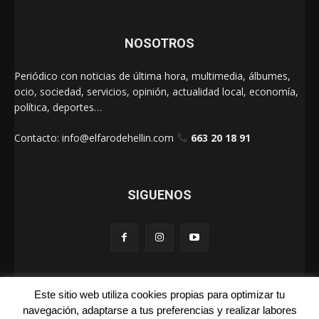
NOSOTROS
Periódico con noticias de última hora, multimedia, álbumes,
ocio, sociedad, servicios, opinión, actualidad local, economía,
política, deportes…
Contacto:
info@elfarodehellin.com
663 20 18 91
SIGUENOS
Este sitio web utiliza cookies propias para optimizar tu
El Faro de Hellín 2025
navegación, adaptarse a tus preferencias y realizar labores