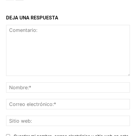
DEJA UNA RESPUESTA
Comentario:
No
Co
ele
Sit
we