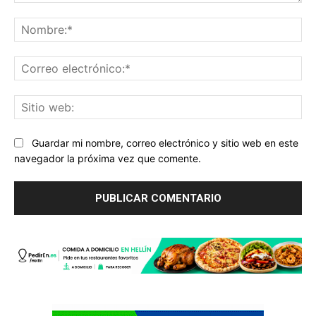
Comentario:
No
Co
ele
Sit
we
Guardar mi nombre, correo electrónico y sitio web en este
navegador la próxima vez que comente.