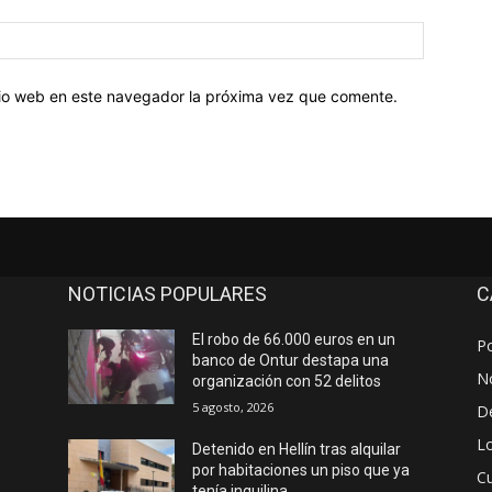
Sitio
web:
itio web en este navegador la próxima vez que comente.
NOTICIAS POPULARES
C
El robo de 66.000 euros en un
Po
banco de Ontur destapa una
No
organización con 52 delitos
5 agosto, 2026
D
Lo
Detenido en Hellín tras alquilar
por habitaciones un piso que ya
Cu
tenía inquilina