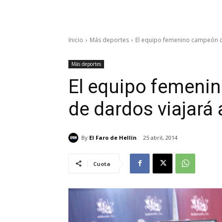
Inicio
Más deportes
El equipo femenino campeón de
Más deportes
El equipo femeni
de dardos viajará
By
El Faro de Hellín
25 abril, 2014
Cuota