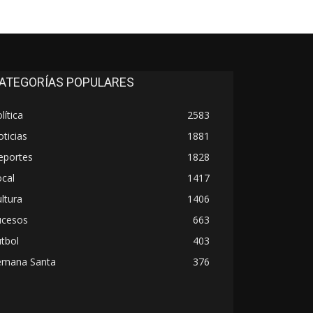
ATEGORÍAS POPULARES
lítica
2583
ticias
1881
eportes
1828
cal
1417
ltura
1406
ucesos
663
tbol
403
emana Santa
376