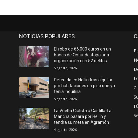
NOTICIAS POPULARES
C
El robo de 66.000 euros en un
Po
banco de Ontur destapa una
No
organización con 52 delitos
5 agosto, 2026
D
Lo
Detenido en Hellín tras alquilar
por habitaciones un piso que ya
Cu
tenía inquilina
S
5 agosto, 2026
Fú
La Vuelta Ciclista a Castilla-La
S
Mancha pasará por Hellín y
tendrá su meta en Agramón
4 agosto, 2026