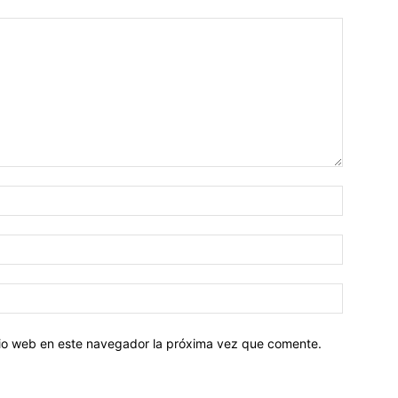
Nombre:
Correo
electróni
Sitio
web:
itio web en este navegador la próxima vez que comente.