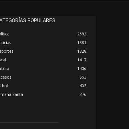
ATEGORÍAS POPULARES
lítica
2583
ticias
1881
eportes
1828
cal
1417
ltura
1406
ucesos
663
tbol
403
emana Santa
376