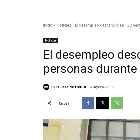
Inicio
Noticias
El desempleo descendió en 130 pers
Noticias
El desempleo des
personas durante 
By
El Faro de Hellín
4 agosto, 2015
Cuota