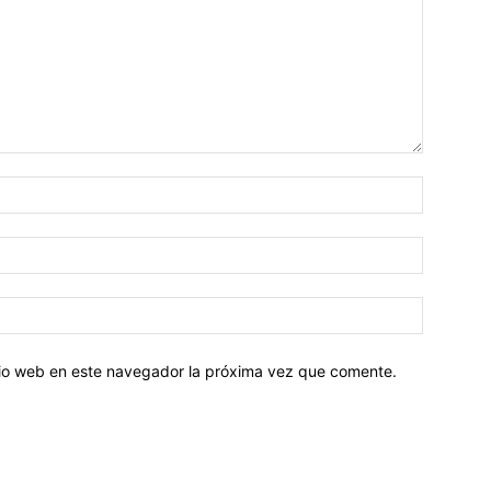
Nombre:
Correo
electróni
Sitio
web:
itio web en este navegador la próxima vez que comente.