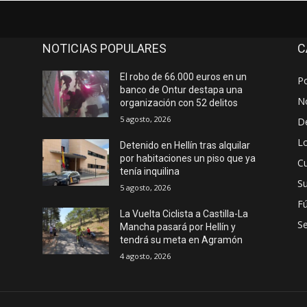
NOTICIAS POPULARES
C
El robo de 66.000 euros en un
Po
banco de Ontur destapa una
No
organización con 52 delitos
5 agosto, 2026
D
Lo
Detenido en Hellín tras alquilar
por habitaciones un piso que ya
Cu
tenía inquilina
S
5 agosto, 2026
Fú
La Vuelta Ciclista a Castilla-La
S
Mancha pasará por Hellín y
tendrá su meta en Agramón
4 agosto, 2026