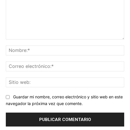
Comentario:
No
Co
ele
Sit
we
Guardar mi nombre, correo electrónico y sitio web en este
navegador la próxima vez que comente.