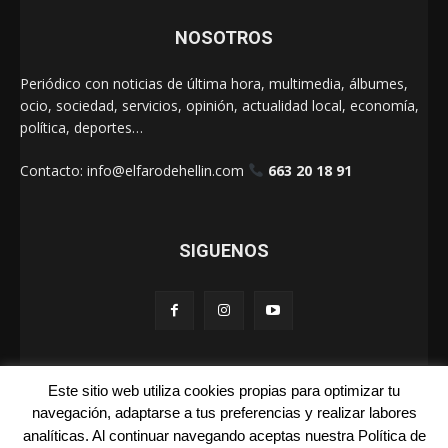
NOSOTROS
Periódico con noticias de última hora, multimedia, álbumes,
ocio, sociedad, servicios, opinión, actualidad local, economía,
política, deportes…
Contacto:
info@elfarodehellin.com
663 20 18 91
SIGUENOS
Este sitio web utiliza cookies propias para optimizar tu
El Faro de Hellín 2025
navegación, adaptarse a tus preferencias y realizar labores
analíticas. Al continuar navegando aceptas nuestra Política de
Galerías
Cartas
La Foto de la Semana
Quienes Somos