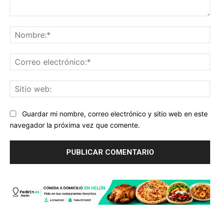
Comentario:
No
Co
ele
Sit
we
Guardar mi nombre, correo electrónico y sitio web en este
navegador la próxima vez que comente.