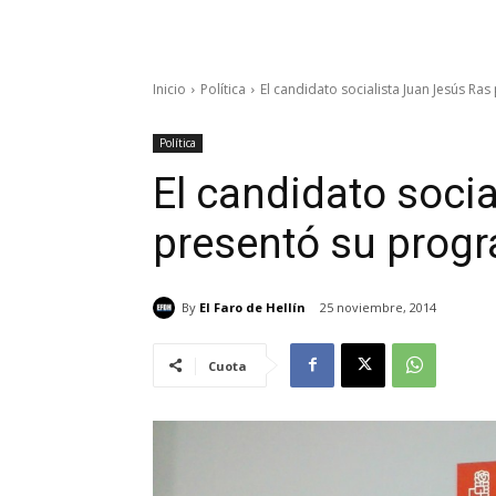
Inicio
Política
El candidato socialista Juan Jesús R
Política
El candidato soci
presentó su prog
By
El Faro de Hellín
25 noviembre, 2014
Cuota