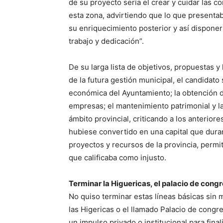
de su proyecto sería el crear y cuidar las c
esta zona, advirtiendo que lo que presentab
su enriquecimiento posterior y así dispon
trabajo y dedicación”.
De su larga lista de objetivos, propuestas y
de la futura gestión municipal, el candidato 
económica del Ayuntamiento; la obtención d
empresas; el mantenimiento patrimonial y la
ámbito provincial, criticando a los anterio
hubiese convertido en una capital que dura
proyectos y recursos de la provincia, permi
que calificaba como injusto.
Terminar la Higuericas, el palacio de cong
No quiso terminar estas líneas básicas sin
las Higericas o el llamado Palacio de congr
un impulso privado o institucional para final