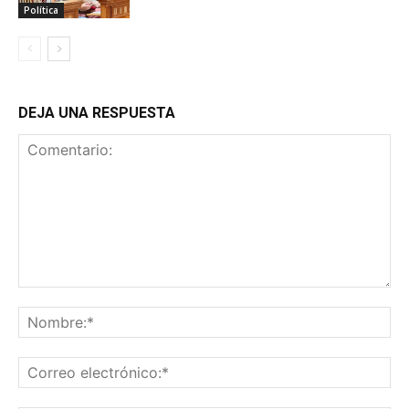
Política
DEJA UNA RESPUESTA
Comentario:
No
Co
ele