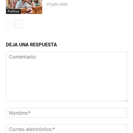
27 julio, 2026
Política
DEJA UNA RESPUESTA
Comentario:
No
Co