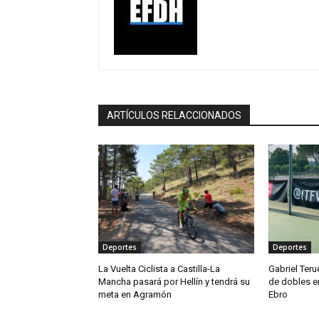
ARTÍCULOS RELACCIONADOS
Deportes
Deportes
La Vuelta Ciclista a Castilla-La
Gabriel Teru
Mancha pasará por Hellín y tendrá su
de dobles en
meta en Agramón
Ebro