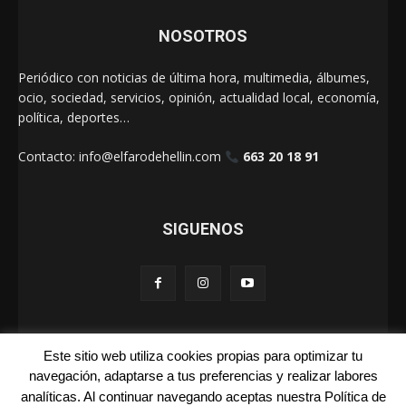
NOSOTROS
Periódico con noticias de última hora, multimedia, álbumes,
ocio, sociedad, servicios, opinión, actualidad local, economía,
política, deportes…
Contacto:
info@elfarodehellin.com
663 20 18 91
SIGUENOS
Este sitio web utiliza cookies propias para optimizar tu
El Faro de Hellín 2025
navegación, adaptarse a tus preferencias y realizar labores
analíticas. Al continuar navegando aceptas nuestra Política de