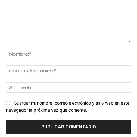
Comentario:
No
Co
ele
Sit
we
Guardar mi nombre, correo electrónico y sitio web en este
navegador la próxima vez que comente.