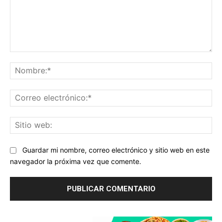
Comentario:
No
Co
ele
Sit
we
Guardar mi nombre, correo electrónico y sitio web en este
navegador la próxima vez que comente.