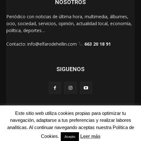
NOSOTROS
Periódico con noticias de última hora, multimedia, álbumes,
ocio, sociedad, servicios, opinión, actualidad local, economía,
política, deportes…
Contacto:
info@elfarodehellin.com
663 20 18 91
SIGUENOS
Este sitio web utiliza cookies propias para optimizar tu
El Faro de Hellín 2025
navegación, adaptarse a tus preferencias y realizar labores
analíticas. Al continuar navegando aceptas nuestra Política de
Galerías
Cartas
La Foto de la Semana
Quienes Somos
Cookies.
Leer más
Aviso Legal
Publicidad
Acepto