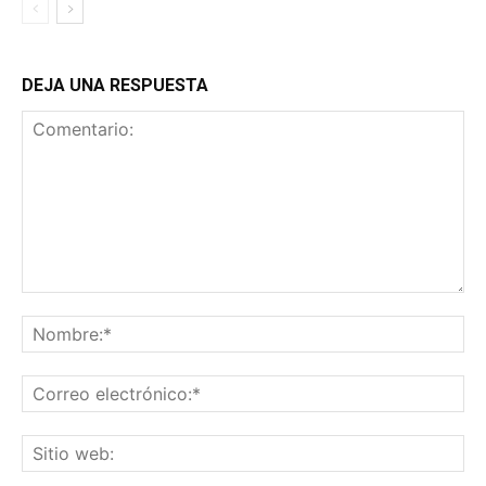
DEJA UNA RESPUESTA
Comentario:
No
Co
ele
Sit
we