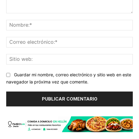
Comentario:
No
Co
ele
Sit
we
Guardar mi nombre, correo electrónico y sitio web en este
navegador la próxima vez que comente.