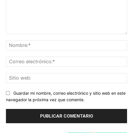
Comentario:
No
Co
ele
Sit
we
Guardar mi nombre, correo electrónico y sitio web en este
navegador la próxima vez que comente.