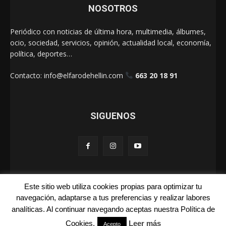
NOSOTROS
Periódico con noticias de última hora, multimedia, álbumes,
ocio, sociedad, servicios, opinión, actualidad local, economía,
política, deportes…
Contacto:
info@elfarodehellin.com
663 20 18 91
SIGUENOS
Este sitio web utiliza cookies propias para optimizar tu
El Faro de Hellín 2025
navegación, adaptarse a tus preferencias y realizar labores
analíticas. Al continuar navegando aceptas nuestra Política de
Galerías
Cartas
La Foto de la Semana
Quienes Somos
Cookies.
Leer más
Aviso Legal
Publicidad
Acepto