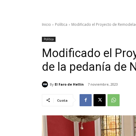
Inicio
Política
Modificado el Proyecto de Remodela
Política
Modificado el Pr
de la pedanía de
By
El Faro de Hellín
7 noviembre, 2023
Cuota