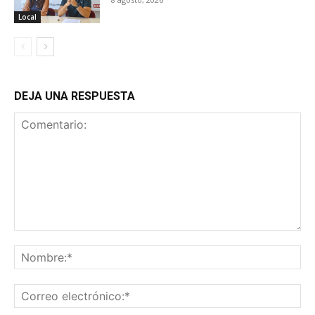
Local
DEJA UNA RESPUESTA
Comentario:
No
Co
ele