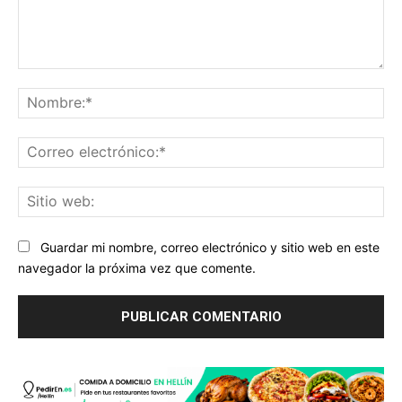
Comentario:
No
Co
ele
Sit
we
Guardar mi nombre, correo electrónico y sitio web en este
navegador la próxima vez que comente.