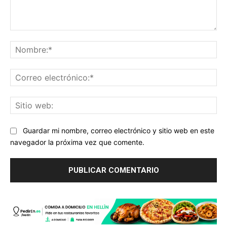
Comentario:
No
Co
ele
Sit
we
Guardar mi nombre, correo electrónico y sitio web en este
navegador la próxima vez que comente.