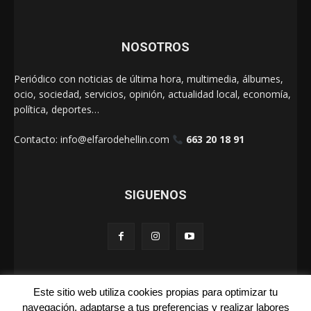
NOSOTROS
Periódico con noticias de última hora, multimedia, álbumes,
ocio, sociedad, servicios, opinión, actualidad local, economía,
política, deportes…
Contacto:
info@elfarodehellin.com
663 20 18 91
SIGUENOS
Este sitio web utiliza cookies propias para optimizar tu
El Faro de Hellín 2025
navegación, adaptarse a tus preferencias y realizar labores