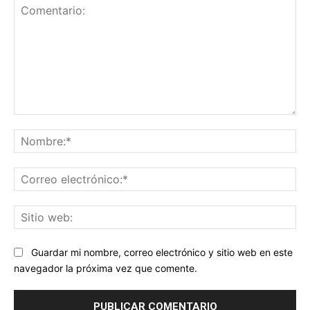
Comentario:
No
Co
ele
Sit
we
Guardar mi nombre, correo electrónico y sitio web en este
navegador la próxima vez que comente.