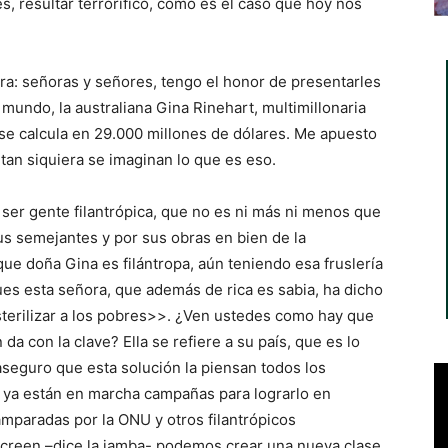
, resultar terrorífico, como es el caso que hoy nos
ra: señoras y señores, tengo el honor de presentarles
mundo, la australiana Gina Rinehart, multimillonaria
se calcula en 29.000 millones de dólares. Me apuesto
tan siquiera se imaginan lo que es eso.
er gente filantrópica, que no es ni más ni menos que
us semejantes y por sus obras en bien de la
que doña Gina es filántropa, aún teniendo esa fruslería
ues esta señora, que además de rica es sabia, ha dicho
esterilizar a los pobres>>. ¿Ven ustedes como hay que
 con la clave? Ella se refiere a su país, que es lo
aseguro que esta solución la piensan todos los
 ya están en marcha campañas para lograrlo en
amparadas por la ONU y otros filantrópicos
creen –dice la jamba- podemos crear una nueva clase