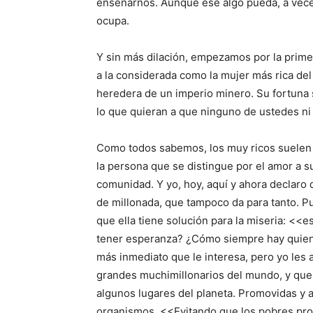
enseñarnos. Aunque ese algo pueda, a veces
ocupa.
Y sin más dilación, empezamos por la prime
a la considerada como la mujer más rica del 
heredera de un imperio minero. Su fortuna 
lo que quieran a que ninguno de ustedes ni 
Como todos sabemos, los muy ricos suelen s
la persona que se distingue por el amor a s
comunidad. Y yo, hoy, aquí y ahora declaro 
de millonada, que tampoco da para tanto. P
que ella tiene solución para la miseria: <<
tener esperanza? ¿Cómo siempre hay quien da
más inmediato que le interesa, pero yo les 
grandes muchimillonarios del mundo, y que
algunos lugares del planeta. Promovidas y 
organismos. <<Evitando que los pobres pro