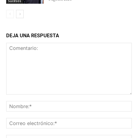
Sucesos
DEJA UNA RESPUESTA
Comentario:
No
Co
ele
Sit