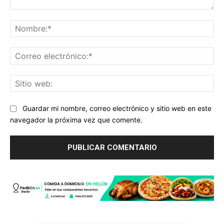
Comentario:
No
Co
ele
Sit
we
Guardar mi nombre, correo electrónico y sitio web en este
navegador la próxima vez que comente.