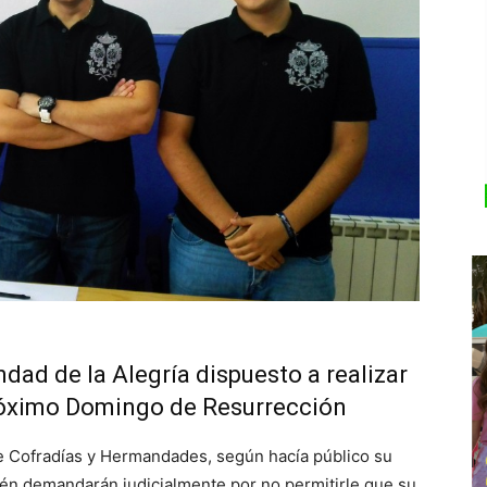
ad de la Alegría dispuesto a realizar
próximo Domingo de Resurrección
de Cofradías y Hermandades, según hacía público su
ién demandarán judicialmente por no permitirle que su