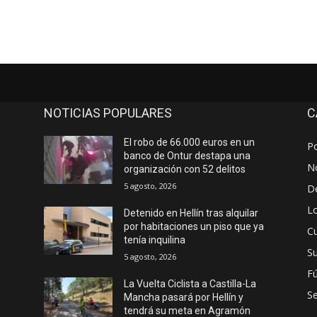
NOTICIAS POPULARES
C
El robo de 66.000 euros en un
Po
banco de Ontur destapa una
No
organización con 52 delitos
5 agosto, 2026
D
Lo
Detenido en Hellín tras alquilar
por habitaciones un piso que ya
Cu
tenía inquilina
S
5 agosto, 2026
Fú
La Vuelta Ciclista a Castilla-La
S
Mancha pasará por Hellín y
tendrá su meta en Agramón