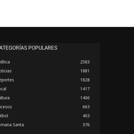
ATEGORÍAS POPULARES
lítica
2583
ticias
1881
eportes
1828
cal
1417
ltura
1406
ucesos
663
tbol
403
emana Santa
376