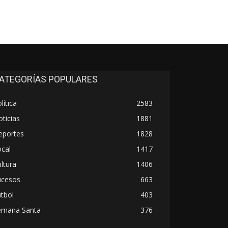
ATEGORÍAS POPULARES
lítica
2583
ticias
1881
eportes
1828
cal
1417
ltura
1406
ucesos
663
tbol
403
emana Santa
376