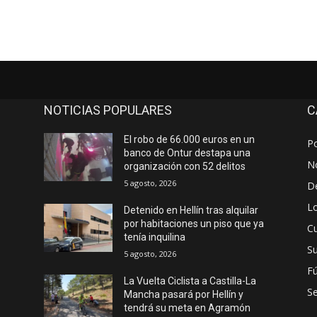
NOTICIAS POPULARES
C
El robo de 66.000 euros en un
Po
banco de Ontur destapa una
No
organización con 52 delitos
5 agosto, 2026
D
Lo
Detenido en Hellín tras alquilar
por habitaciones un piso que ya
Cu
tenía inquilina
S
5 agosto, 2026
Fú
La Vuelta Ciclista a Castilla-La
S
Mancha pasará por Hellín y
tendrá su meta en Agramón