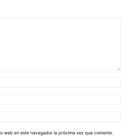
Nombre:
Correo
electróni
Sitio
web:
itio web en este navegador la próxima vez que comente.