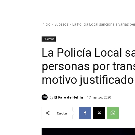
Inicio
Sucesos
La Policía Local sanciona a varias per
Sucesos
La Policía Local s
personas por transi
motivo justificado
By
El Faro de Hellín
17 marzo, 2020
Cuota