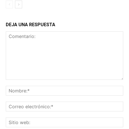
DEJA UNA RESPUESTA
Comentario:
No
Co
ele
Sit
we