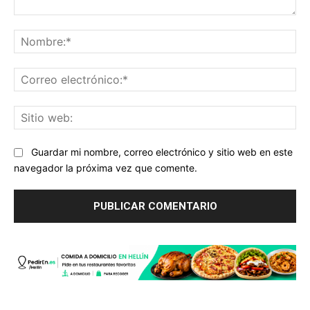
Comentario:
No
Co
ele
Sit
we
Guardar mi nombre, correo electrónico y sitio web en este
navegador la próxima vez que comente.