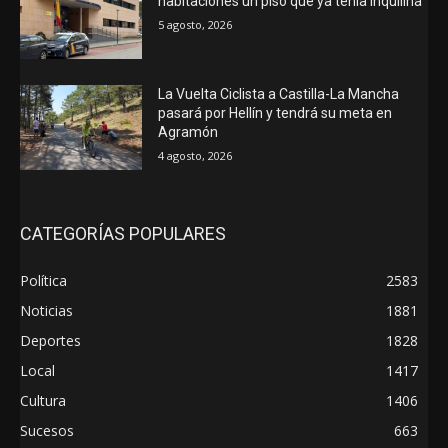
habitaciones un piso que ya tenía inquilina
5 agosto, 2026
La Vuelta Ciclista a Castilla-La Mancha
pasará por Hellín y tendrá su meta en
Agramón
4 agosto, 2026
CATEGORÍAS POPULARES
Política
2583
Noticias
1881
Deportes
1828
Local
1417
Cultura
1406
Sucesos
663