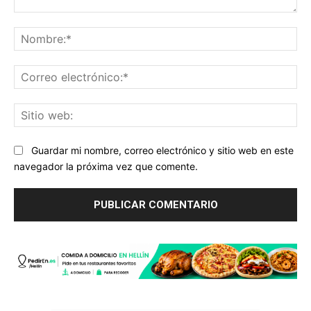
Comentario:
No
Co
ele
Sit
we
Guardar mi nombre, correo electrónico y sitio web en este
navegador la próxima vez que comente.