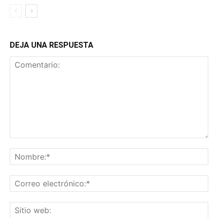
DEJA UNA RESPUESTA
Comentario:
No
Co
ele
Sit
we