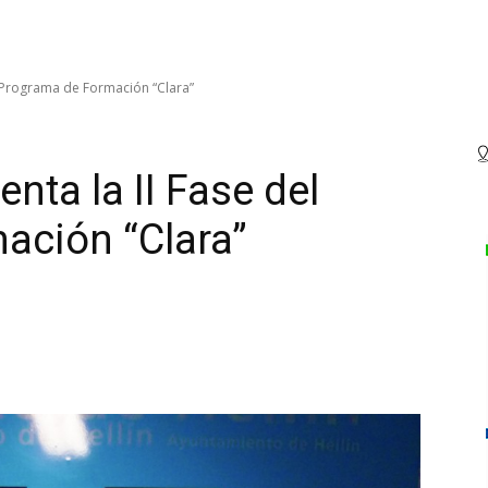
l Programa de Formación “Clara”
nta la II Fase del
ación “Clara”