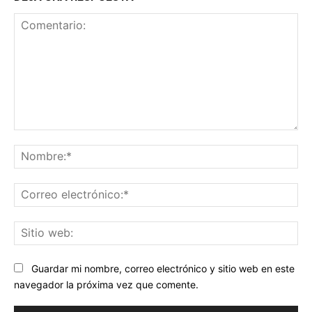
Comentario:
No
Co
ele
Sit
we
Guardar mi nombre, correo electrónico y sitio web en este
navegador la próxima vez que comente.