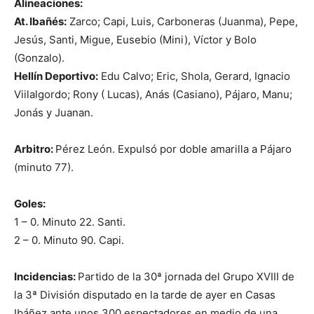
Alineaciones:
At. Ibañés:
Zarco; Capi, Luis, Carboneras (Juanma), Pepe,
Jesús, Santi, Migue, Eusebio (Mini), Víctor y Bolo
(Gonzalo).
Hellín Deportivo:
Edu Calvo; Eric, Shola, Gerard, Ignacio
Viilalgordo; Rony ( Lucas), Anás (Casiano), Pájaro, Manu;
Jonás y Juanan.
Arbitro:
Pérez León. Expulsó por doble amarilla a Pájaro
(minuto 77).
Goles:
1 – 0. Minuto 22. Santi.
2 – 0. Minuto 90. Capi.
Incidencias:
Partido de la 30ª jornada del Grupo XVIII de
la 3ª División disputado en la tarde de ayer en Casas
Ibáñez ante unos 300 espectadores en medio de una