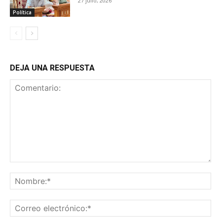
27 julio, 2026
Política
DEJA UNA RESPUESTA
Comentario:
No
Co
ele