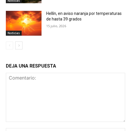
Noticias
Hellín, en aviso naranja por temperaturas
de hasta 39 grados
15 julio, 2026
Noticias
DEJA UNA RESPUESTA
Comentario:
No