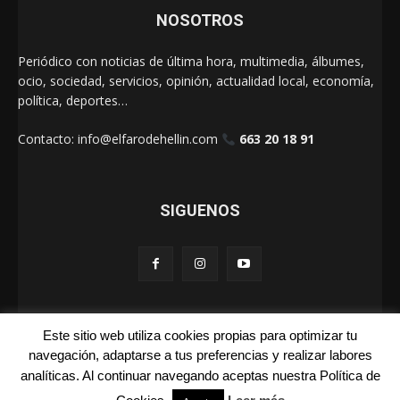
NOSOTROS
Periódico con noticias de última hora, multimedia, álbumes,
ocio, sociedad, servicios, opinión, actualidad local, economía,
política, deportes…
Contacto:
info@elfarodehellin.com
663 20 18 91
SIGUENOS
Este sitio web utiliza cookies propias para optimizar tu
El Faro de Hellín 2025
navegación, adaptarse a tus preferencias y realizar labores
analíticas. Al continuar navegando aceptas nuestra Política de
Galerías
Cartas
La Foto de la Semana
Quienes Somos