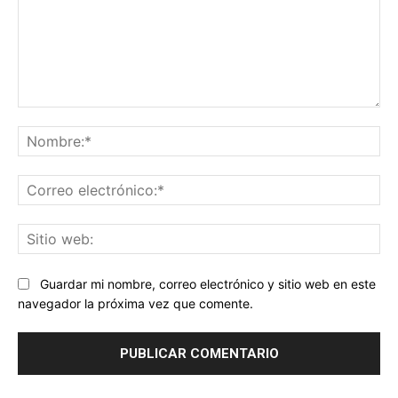
Comentario:
No
Co
ele
Sit
we
Guardar mi nombre, correo electrónico y sitio web en este
navegador la próxima vez que comente.