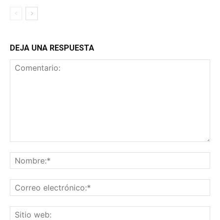
DEJA UNA RESPUESTA
Comentario:
No
Co
ele
Sit