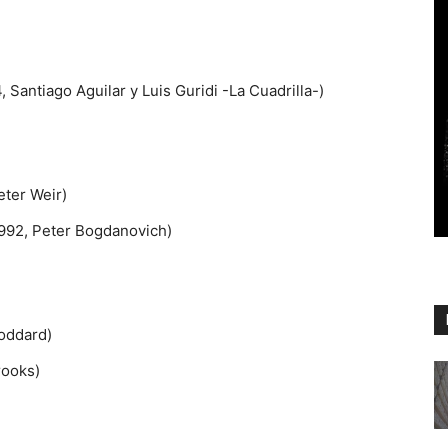
, Santiago Aguilar y Luis Guridi -La Cuadrilla-)
eter Weir)
1.992, Peter Bogdanovich)
Goddard)
rooks)